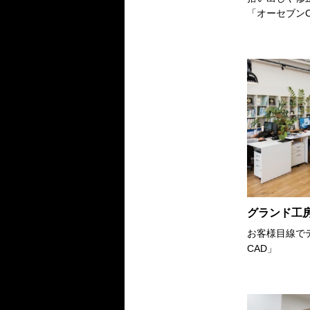
「オーセブンC
グランド工
お客様目線で
CAD」