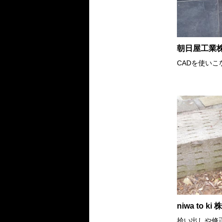
朝日屋工業
CADを使いこ
niwa to k
拾い出しや修