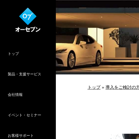
トップ
製品・支援サービス
トップ
»
導入をご検討の
会社情報
O7CAD
Cambridge
HOPWEB!
カタリノ
SpeedPlanner
設計支援
イベント・セミナー
オーセブンとは
会社概要
所在地
採用情報
パース作品集
お客様インタ
推奨システム
お客様サポート