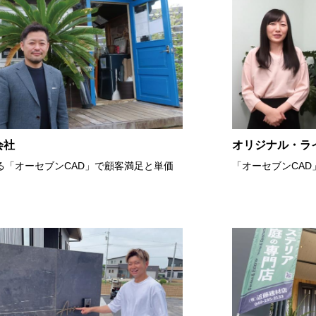
作品
サイト
作品
会社
オリジナル・ラ
る「オーセブンCAD」で顧客満足と単価
「オーセブンCAD