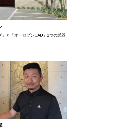
ン
グ」と「オーセブンCAD」2つの武器
業