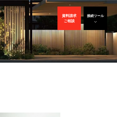
資料請求
接続ツール
ご相談
遠隔サポート
WEBデモ
サポート
サリバン先生