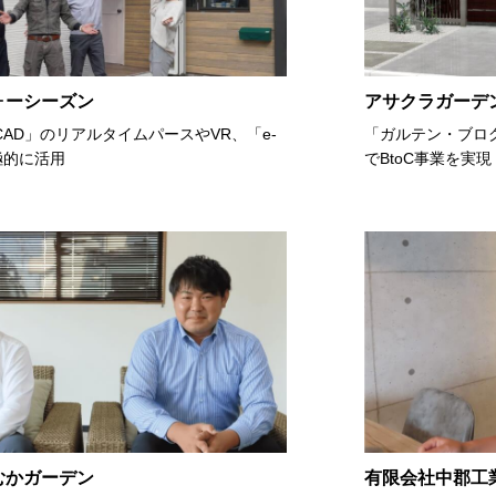
ォーシーズン
アサクラガーデ
AD」のリアルタイムパースやVR、「e-
「ガルテン・ブロ
積極的に活用
でBtoC事業を実現
むかガーデン
有限会社中郡工