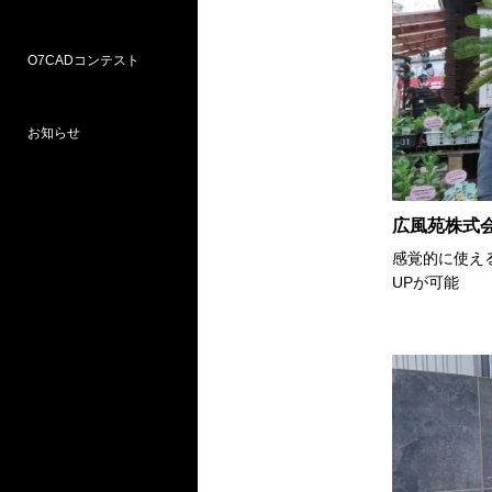
O7CADコンテスト
Weラーニングパス
研修
WEB研修予約サイト
WEBセミナー
図面作図支援サービス
お問い合わせ窓口
お知らせ
プロ部門
学校部門
第18回 受賞
第16回 応募
第15回 受賞
広風苑株式
感覚的に使え
UPが可能