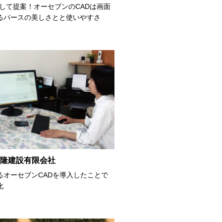
して提案！オーセブンのCADは画面
るパースの美しさとと使いやすさ
`s公隆建設有限会社
るオーセブンCADを導入したことで
化