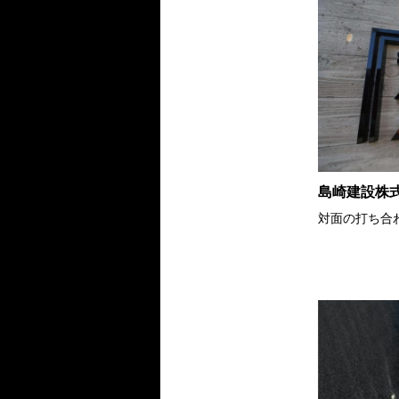
島崎建設株
対面の打ち合わ