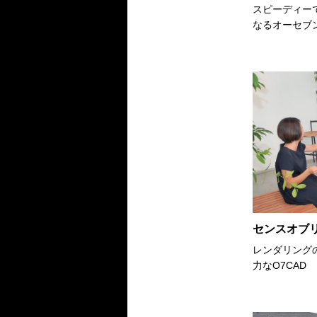
スピーディー
なるオーセブン
センスオブ
レンダリング
力なO7CAD